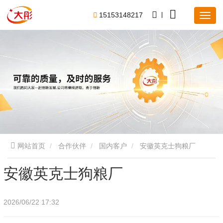
1
5
1
5
3
1
4
8
2
1
7
网站首页
合作伙伴
国内客户
安徽英克士狗粮厂
安徽英克士狗粮厂
2026/06/22 17:32