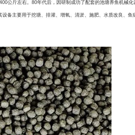
为400公斤左右。80年代后，因研制成功了配套的池塘养鱼机械
其设备主要用于挖塘、排灌、增氧、清淤、施肥、水质改良、鱼