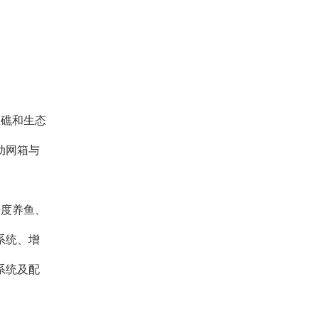
鱼礁和生态
动网箱与
密度养鱼、
系统、增
系统及配