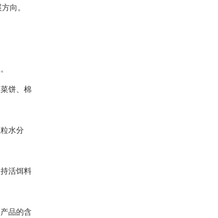
展方向。
性。
、菜饼、棉
颗粒水分
保持活饵料
，产品的含