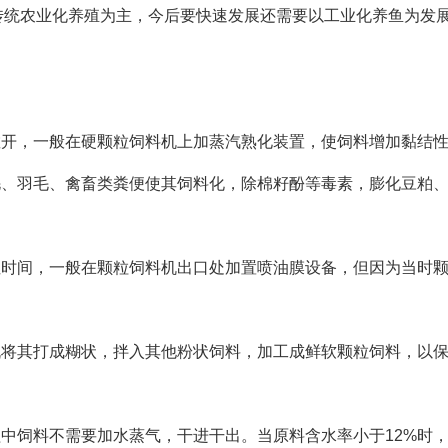
传统农业化养殖为主，今后要快速发展还需要以工业化养鱼为发
散开，一般在硬颗粒饲料机上加蒸汽熟化装置，使饲料增加黏结
毛、羽毛、禽畜类粪便使其饲料化，除棉籽酚等毒素，膨化豆粕
性时间，一般在颗粒饲料机出口处加置喷油膜设备，但因为当时
机将其打成糊状，拌入其他粉状饲料，加工成鲜软颗粒饲料，以
程中饲料不需要加水蒸气，干进干出。当原料含水率小于12%时