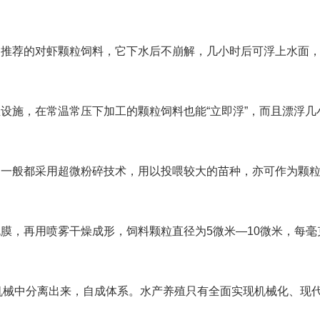
国推荐的对虾颗粒饲料，它下水后不崩解，几小时后可浮上水面
温设施，在常温常压下加工的颗粒饲料也能“立即浮”，而且漂浮几
，一般都采用超微粉碎技术，用以投喂较大的苗种，亦可作为颗
膜，再用喷雾干燥成形，饲料颗粒直径为5微米—10微米，每毫
机械中分离出来，自成体系。水产养殖只有全面实现机械化、现