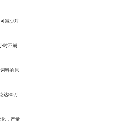
，可减少对
小时不崩
粒饲料的原
克达80万
代化，产量