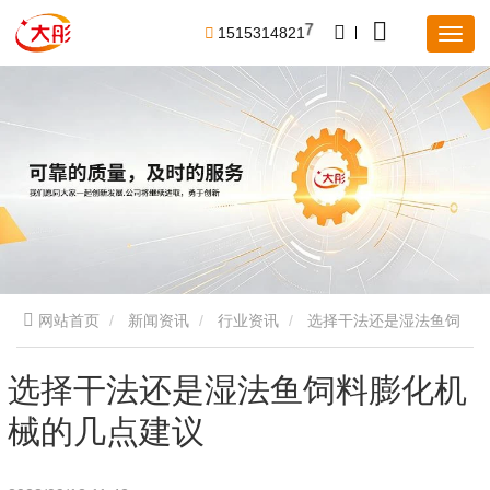
1
5
1
5
3
1
4
8
2
1
7
网站首页
新闻资讯
行业资讯
选择干法还是湿法鱼饲
料膨化机械的几点建议
选择干法还是湿法鱼饲料膨化机
械的几点建议