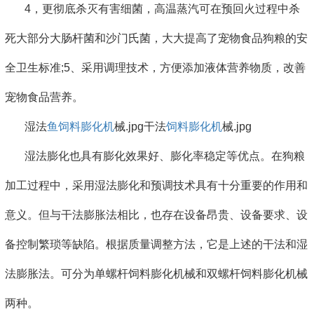
4，更彻底杀灭有害细菌，高温蒸汽可在预回火过程中杀
死大部分大肠杆菌和沙门氏菌，大大提高了宠物食品狗粮的安
全卫生标准;5、采用调理技术，方便添加液体营养物质，改善
宠物食品营养。
湿法
鱼饲料膨化机
械.jpg干法
饲料膨化机
械.jpg
湿法膨化也具有膨化效果好、膨化率稳定等优点。在狗粮
加工过程中，采用湿法膨化和预调技术具有十分重要的作用和
意义。但与干法膨胀法相比，也存在设备昂贵、设备要求、设
备控制繁琐等缺陷。根据质量调整方法，它是上述的干法和湿
法膨胀法。可分为单螺杆饲料膨化机械和双螺杆饲料膨化机械
两种。