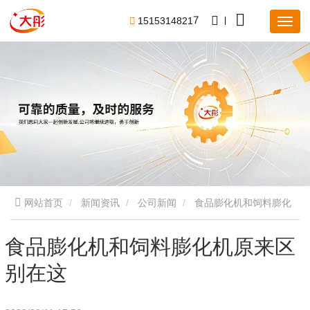
1
5
1
5
3
1
4
8
2
1
7
网站首页
新闻资讯
公司新闻
食品膨化机和饲料膨化
机原来区别在这
食品膨化机和饲料膨化机原来区
别在这