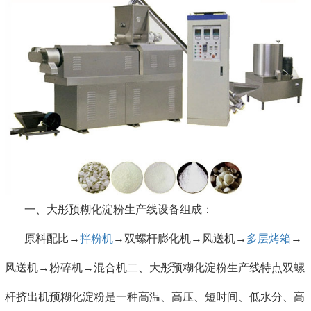
一、大彤预糊化淀粉生产线设备组成：
原料配比→
拌粉机
→双螺杆膨化机→风送机→
多层烤箱
→
风送机→粉碎机→混合机二、大彤预糊化淀粉生产线特点双螺
杆挤出机预糊化淀粉是一种高温、高压、短时间、低水分、高