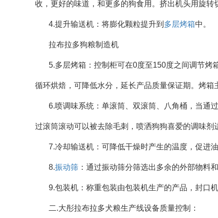
收，更好的味道，和更多的狗食用。挤出机头用旋转
4.提升输送机：将膨化颗粒提升到
多层烤箱
中。
拉布拉多狗粮制造机
5.多层烤箱：控制柜可在0度至150度之间调
循环烘焙，可降低水分，延长产品质量保证期。烤箱
6.喷调味系统：单滚筒、双滚筒、八角桶，当通
过滚筒滚动可以被去除毛刺，喷洒狗狗喜爱的调味剂
7.冷却输送机：可降低干燥时产生的温度，促进
8.
振动筛
：通过振动筛分筛选出多余的外部物料
9.包装机：称重包装由包装机生产的产品，封口
二.大彤拉布拉多犬粮生产线设备质量控制：