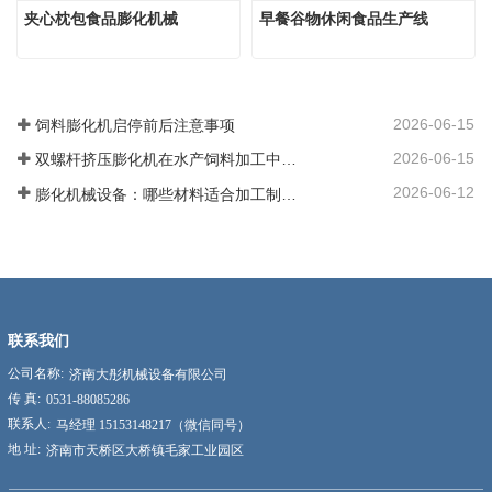
夹心枕包食品膨化机械
早餐谷物休闲食品生产线
2026-06-15
饲料膨化机启停前后注意事项
2026-06-15
双螺杆挤压膨化机在水产饲料加工中应用优势
2026-06-12
膨化机械设备：哪些材料适合加工制作？
联系我们
公司名称:
济南大彤机械设备有限公司
传 真:
0531-88085286
联系人:
马经理 15153148217（微信同号）
地 址:
济南市天桥区大桥镇毛家工业园区