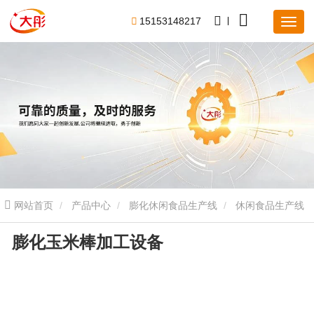
1
5
1
5
3
1
4
8
2
1
7
网站首页
产品中心
膨化休闲食品生产线
休闲食品生产线
膨化玉米棒加工设备
膨化玉米棒加工设备