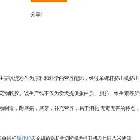
分享:
主要以淀粉作为原料和科学的营养配比，经过单螺杆挤出机挤出
宠物咬胶。该生产线不仅为爱犬提供蛋白质、脂肪、维生素等所
物制造，耐磨损，磨牙，补充营养，易于消化 无毒无害的特点
®单螺杆
膨化机
®冷却输送机®切断机®提升机®七层八米烤箱